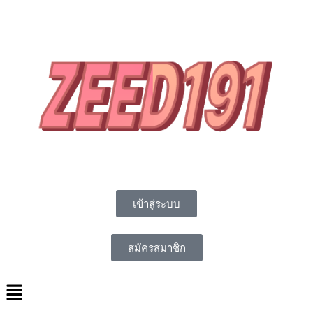
เข้าสู่ระบบ
สมัครสมาชิก