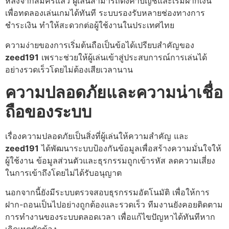
หลังจากสมัครแล้ว ผู้เล่นสามารถตั้งค่าบัญชีและเริ่มฝากเงิน
เพื่อทดลองเล่นเกมได้ทันที ระบบรองรับหลายช่องทางการ
ชำระเงิน ทำให้สะดวกต่อผู้ใช้งานในประเทศไทย
ความง่ายของการเริ่มต้นถือเป็นข้อได้เปรียบสำคัญของ
zeed191
เพราะช่วยให้ผู้เล่นเข้าสู่ประสบการณ์การเล่นได้
อย่างรวดเร็วโดยไม่ต้องเสียเวลานาน
ความปลอดภัยและความน่าเชื่อ
ถือของระบบ
เรื่องความปลอดภัยเป็นสิ่งที่ผู้เล่นให้ความสำคัญ และ
zeed191
ได้พัฒนาระบบป้องกันข้อมูลเพื่อสร้างความมั่นใจให้
ผู้ใช้งาน ข้อมูลส่วนตัวและธุรกรรมถูกเข้ารหัส ลดความเสี่ยง
ในการเข้าถึงโดยไม่ได้รับอนุญาต
นอกจากนี้ยังมีระบบตรวจสอบธุรกรรมอัตโนมัติ เพื่อให้การ
ฝาก-ถอนเป็นไปอย่างถูกต้องและรวดเร็ว ทีมงานยังคอยติดตาม
การทำงานของระบบตลอดเวลา เพื่อแก้ไขปัญหาได้ทันทีหาก