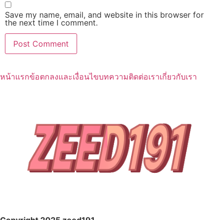
Save my name, email, and website in this browser for
the next time I comment.
หน้าแรก
ข้อตกลงและเงื่อนไข
บทความ
ติดต่อเรา
เกี่ยวกับเรา