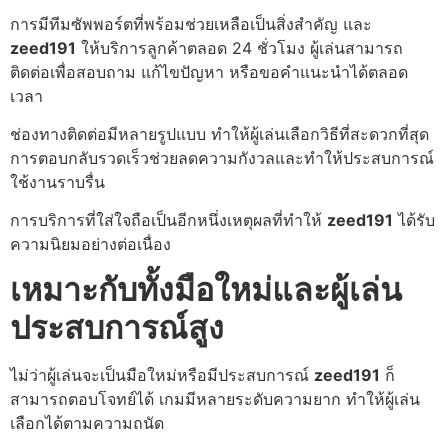
การมีทีมซัพพอร์ตที่พร้อมช่วยเหลือเป็นสิ่งสำคัญ และ
zeed191
ให้บริการลูกค้าตลอด 24 ชั่วโมง ผู้เล่นสามารถ
ติดต่อเพื่อสอบถาม แก้ไขปัญหา หรือขอคำแนะนำได้ตลอด
เวลา
ช่องทางติดต่อมีหลายรูปแบบ ทำให้ผู้เล่นเลือกวิธีที่สะดวกที่สุด
การตอบกลับรวดเร็วช่วยลดความกังวลและทำให้ประสบการณ์
ใช้งานราบรื่น
การบริการที่ใส่ใจถือเป็นอีกหนึ่งเหตุผลที่ทำให้
zeed191
ได้รับ
ความนิยมอย่างต่อเนื่อง
เหมาะกับทั้งมือใหม่และผู้เล่น
ประสบการณ์สูง
ไม่ว่าผู้เล่นจะเป็นมือใหม่หรือมีประสบการณ์
zeed191
ก็
สามารถตอบโจทย์ได้ เกมมีหลายระดับความยาก ทำให้ผู้เล่น
เลือกได้ตามความถนัด