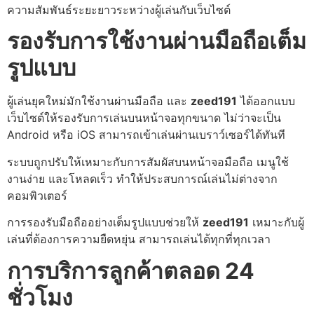
ความสัมพันธ์ระยะยาวระหว่างผู้เล่นกับเว็บไซต์
รองรับการใช้งานผ่านมือถือเต็ม
รูปแบบ
ผู้เล่นยุคใหม่มักใช้งานผ่านมือถือ และ
zeed191
ได้ออกแบบ
เว็บไซต์ให้รองรับการเล่นบนหน้าจอทุกขนาด ไม่ว่าจะเป็น
Android หรือ iOS สามารถเข้าเล่นผ่านเบราว์เซอร์ได้ทันที
ระบบถูกปรับให้เหมาะกับการสัมผัสบนหน้าจอมือถือ เมนูใช้
งานง่าย และโหลดเร็ว ทำให้ประสบการณ์เล่นไม่ต่างจาก
คอมพิวเตอร์
การรองรับมือถืออย่างเต็มรูปแบบช่วยให้
zeed191
เหมาะกับผู้
เล่นที่ต้องการความยืดหยุ่น สามารถเล่นได้ทุกที่ทุกเวลา
การบริการลูกค้าตลอด 24
ชั่วโมง