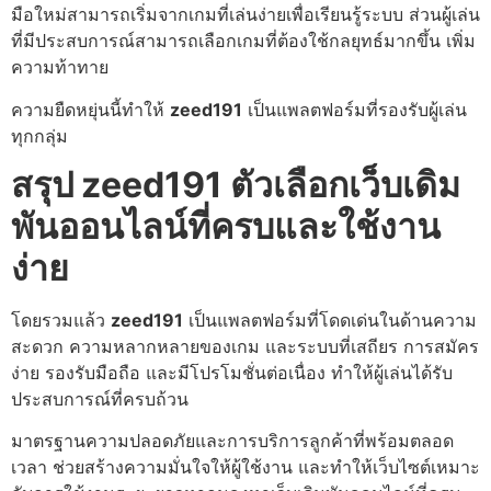
มือใหม่สามารถเริ่มจากเกมที่เล่นง่ายเพื่อเรียนรู้ระบบ ส่วนผู้เล่น
ที่มีประสบการณ์สามารถเลือกเกมที่ต้องใช้กลยุทธ์มากขึ้น เพิ่ม
ความท้าทาย
ความยืดหยุ่นนี้ทำให้
zeed191
เป็นแพลตฟอร์มที่รองรับผู้เล่น
ทุกกลุ่ม
สรุป zeed191 ตัวเลือกเว็บเดิม
พันออนไลน์ที่ครบและใช้งาน
ง่าย
โดยรวมแล้ว
zeed191
เป็นแพลตฟอร์มที่โดดเด่นในด้านความ
สะดวก ความหลากหลายของเกม และระบบที่เสถียร การสมัคร
ง่าย รองรับมือถือ และมีโปรโมชั่นต่อเนื่อง ทำให้ผู้เล่นได้รับ
ประสบการณ์ที่ครบถ้วน
มาตรฐานความปลอดภัยและการบริการลูกค้าที่พร้อมตลอด
เวลา ช่วยสร้างความมั่นใจให้ผู้ใช้งาน และทำให้เว็บไซต์เหมาะ