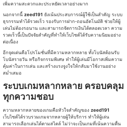
เพิ่มความสะดวกและประหยัดเวลาอย่างมาก
นอกจากนี้
zeed191
ยังเน้นประสบการณ์ผู้ใช้เป็นสำคัญ ระบบ
ธุรกรรมทำได้รวดเร็ว รองรับการฝาก-ถอนอัตโนมัติ ช่วยให้ผู้
เล่นไม่ต้องรอนาน และสามารถจัดการเงินได้ตลอดเวลา ความ
รวดเร็วนี้เป็นปัจจัยสำคัญที่ทำให้เว็บไซต์ได้รับความนิยมอย่าง
ต่อเนื่อง
อีกจุดเด่นคือโปรโมชั่นที่มีความหลากหลาย ทั้งโบนัสต้อนรับ
โบนัสรายวัน หรือกิจกรรมพิเศษ ทำให้ผู้เล่นมีโอกาสเพิ่มความ
คุ้มค่าในการเล่น และสร้างแรงจูงใจให้กลับมาใช้งานอย่าง
สม่ำเสมอ
ระบบเกมหลากหลาย ครอบคลุม
ทุกความชอบ
ความหลากหลายของเกมคือหัวใจสำคัญของ
zeed191
เว็บไซต์ได้รวบรวมเกมจากหลายผู้ให้บริการ ทำให้ผู้เล่น
สามารถเลือกเล่นได้ตามสไตล์ ไม่ว่าจะเป็นเกมที่เน้นความตื่น