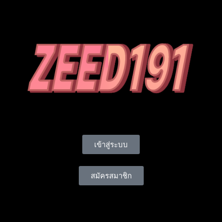
เข้าสู่ระบบ
สมัครสมาชิก